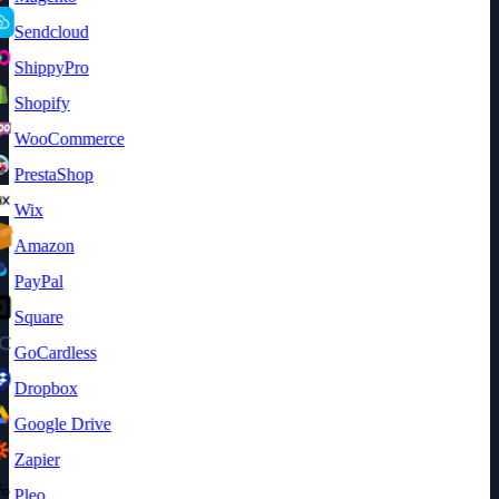
Sendcloud
ShippyPro
Shopify
WooCommerce
PrestaShop
Wix
Amazon
PayPal
Square
GoCardless
Dropbox
Google Drive
Zapier
Pleo