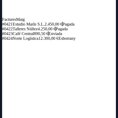
Factures
Maig
#0421
Estudio Marín S.L.
2.450,00 €
Pagada
#0422
Talleres Núñez
4.250,00 €
Pagada
#0423
Café Central
890,50 €
Enviada
#0424
Norte Logística
12.300,00 €
Esborrany