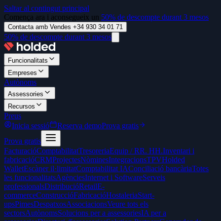
Saltar al contingut principal
Comença ara i aconsegueix un
50% de descompte durant 3 mesos
Contacta amb Vendes +34 930 34 01 71
50% de descompte durant 3 mesos
Funcionalitats
Empreses
Autònoms
Assessories
Recursos
Preus
Inicia sessió
Reserva demo
Prova gratis
Prova gratis
Facturació
Comptabilitat
Tresoreria
Equip / RR. HH.
Inventari i
fabricació
CRM
Projectes
Nòmines
Integracions
TPV
Holded
Wallet
Escàner il·limitat
Comptabilitat IA
Conciliació bancària
Totes
les funcionalitats
Agències
Internet i Software
Serveis
professionals
Distribució
Retail
E-
commerce
Construcció
Fabricació
Hostaleria
Start-
ups
Pimes
Despatxos
Associacions
Veure tots els
sectors
Autònoms
Solucions per a assessories
IA per a