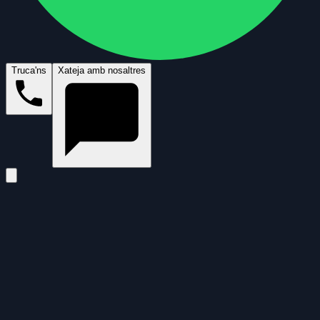
Truca'ns
Xateja amb nosaltres