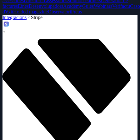
assessories
Directori d'assessories
Solution Partners
Generador de
factures
Eines
Desenvolupadors
Academy
Guies
Webinars
Verifactu
Caso
d'èxit
Holded magazine
Observatori
Preus
Integracions
Stripe