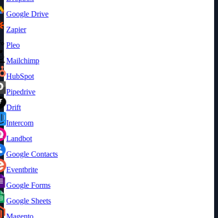
Google Drive
Zapier
Pleo
Mailchimp
HubSpot
Pipedrive
Drift
Intercom
Landbot
Google Contacts
Eventbrite
Google Forms
Google Sheets
Magento