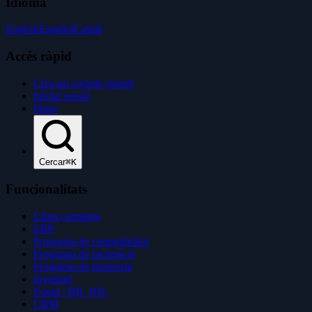
Idioma
English
Español
Català
Accés ràpid
Crea un compte gratuït
Iniciar sessió
Preus
Cercar
⌘K
Funcionalitats
Llista completa
ERP
Programa de comptabilitat
Programa de facturació
Programa de tresoreria
Inventari
Equip / RR. HH.
CRM