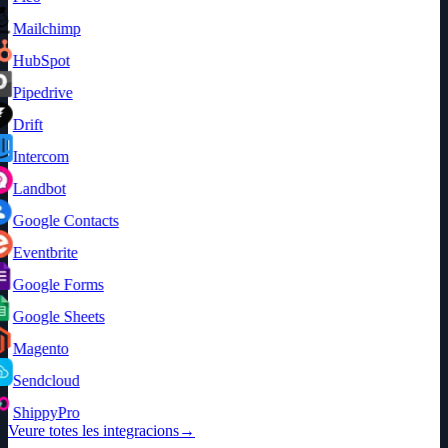
Mailchimp
HubSpot
Pipedrive
Drift
Intercom
Landbot
Google Contacts
Eventbrite
Google Forms
Google Sheets
Magento
Sendcloud
ShippyPro
Veure totes les integracions
→