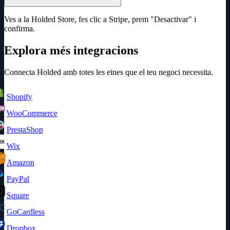
Ves a la Holded Store, fes clic a Stripe, prem "Desactivar" i
confirma.
Explora més integracions
Connecta Holded amb totes les eines que el teu negoci necessita.
Shopify
WooCommerce
PrestaShop
Wix
Amazon
PayPal
Square
GoCardless
Dropbox