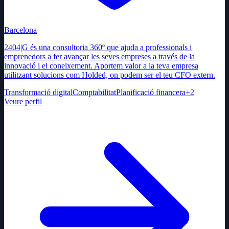
Barcelona
2404|G és una consultoria 360º que ajuda a professionals i
emprenedors a fer avançar les seves empreses a través de la
innovació i el coneixement. Aportem valor a la teva empresa
utilitzant solucions com Holded, on podem ser el teu CFO extern.
Transformació digital
Comptabilitat
Planificació financera
+
2
Veure perfil