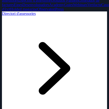
assessories
Directori d'assessories
Solution Partners
Generador de
factures
Eines
Desenvolupadors
Academy
Guies
Webinars
Verifactu
Caso
d'èxit
Holded magazine
Observatori
Preus
Directori d'assessories