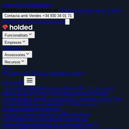
Saltar al contingut principal
Comença ara i aconsegueix un
50% de descompte durant 3 mesos
Contacta amb Vendes +34 930 34 01 71
50% de descompte durant 3 mesos
Funcionalitats
Empreses
Autònoms
Assessories
Recursos
Preus
Inicia sessió
Reserva demo
Prova gratis
Prova gratis
Facturació
Comptabilitat
Tresoreria
Equip / RR. HH.
Inventari i
fabricació
CRM
Projectes
Nòmines
Integracions
TPV
Holded
Wallet
Escàner il·limitat
Comptabilitat IA
Conciliació bancària
Totes
les funcionalitats
Agències
Internet i Software
Serveis
professionals
Distribució
Retail
E-
commerce
Construcció
Fabricació
Hostaleria
Start-
ups
Pimes
Despatxos
Associacions
Veure tots els
sectors
Autònoms
Solucions per a assessories
IA per a