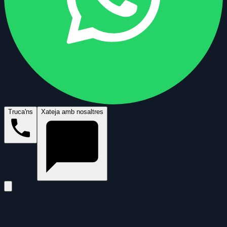
Truca'ns
Xateja amb nosaltres