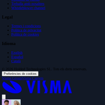
Treballa amb nosaltres
Whistleblower channel
Legal
Termes i condicions
Política de privacitat
Política de cookies
Idioma
English
Español
Català
© 2026 Holded Technologies SL. Tots els drets reservats.
Preferències de cookies
Visma Group
Visma Careers