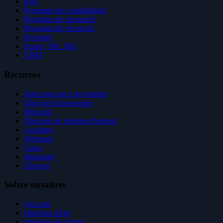
ERP
Programa de comptabilitat
Programa de facturació
Programa de tresoreria
Inventari
Equip / RR. HH.
CRM
Recursos
Solucions per a developers
Directori d'assessories
Migració
Directori de Solution Partners
Academy
Webinars
Guies
Magazine
Glossari
Sobre nosaltres
Qui som
Històries d'èxit
Opinions de clients