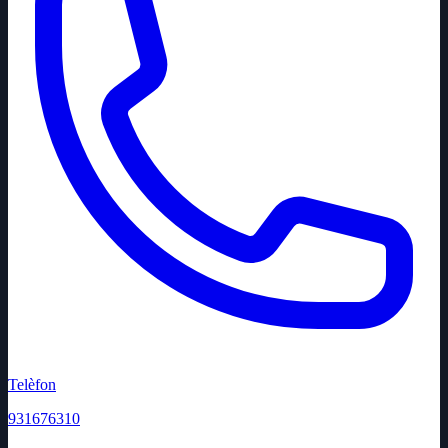
Telèfon
931676310