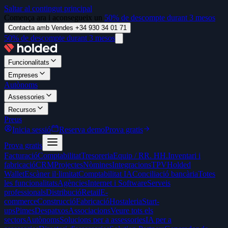
Saltar al contingut principal
Comença ara i aconsegueix un
50% de descompte durant 3 mesos
Contacta amb Vendes +34 930 34 01 71
50% de descompte durant 3 mesos
Funcionalitats
Empreses
Autònoms
Assessories
Recursos
Preus
Inicia sessió
Reserva demo
Prova gratis
Prova gratis
Facturació
Comptabilitat
Tresoreria
Equip / RR. HH.
Inventari i
fabricació
CRM
Projectes
Nòmines
Integracions
TPV
Holded
Wallet
Escàner il·limitat
Comptabilitat IA
Conciliació bancària
Totes
les funcionalitats
Agències
Internet i Software
Serveis
professionals
Distribució
Retail
E-
commerce
Construcció
Fabricació
Hostaleria
Start-
ups
Pimes
Despatxos
Associacions
Veure tots els
sectors
Autònoms
Solucions per a assessories
IA per a