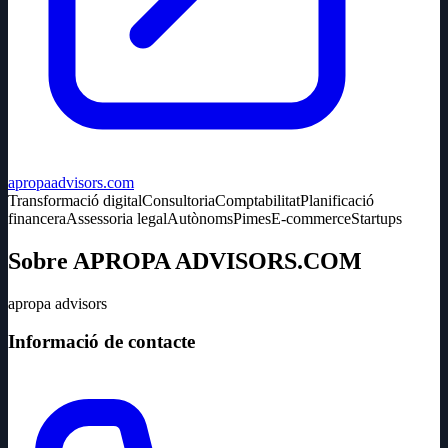
apropaadvisors.com
Transformació digital
Consultoria
Comptabilitat
Planificació
financera
Assessoria legal
Autònoms
Pimes
E-commerce
Startups
Sobre APROPA ADVISORS.COM
apropa advisors
Informació de contacte