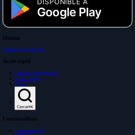
DISPONIBLE A
Google Play
Idioma
English
Español
Català
Accés ràpid
Crea un compte gratuït
Iniciar sessió
Preus
Cercar
⌘K
Funcionalitats
Llista completa