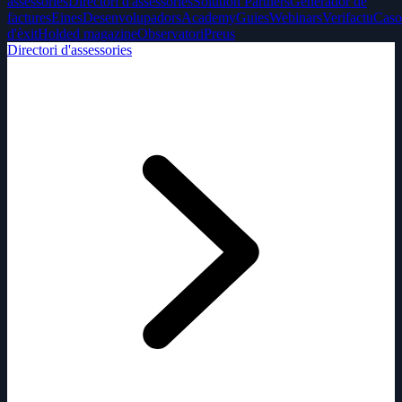
assessories
Directori d'assessories
Solution Partners
Generador de
factures
Eines
Desenvolupadors
Academy
Guies
Webinars
Verifactu
Caso
d'èxit
Holded magazine
Observatori
Preus
Directori d'assessories