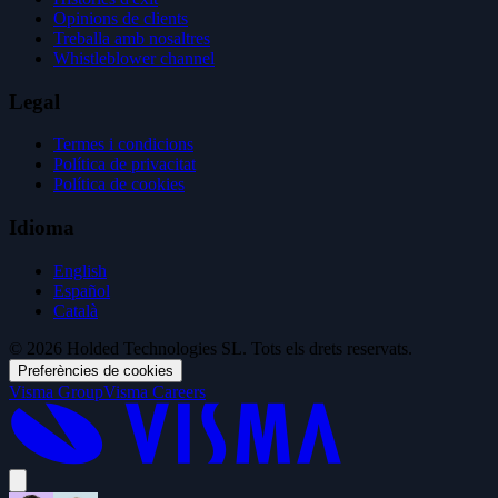
Opinions de clients
Treballa amb nosaltres
Whistleblower channel
Legal
Termes i condicions
Política de privacitat
Política de cookies
Idioma
English
Español
Català
© 2026 Holded Technologies SL. Tots els drets reservats.
Preferències de cookies
Visma Group
Visma Careers