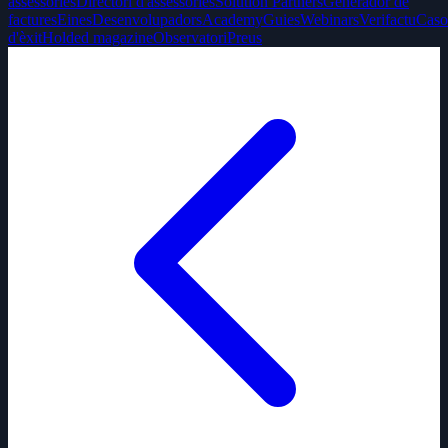
assessories
Directori d'assessories
Solution Partners
Generador de
factures
Eines
Desenvolupadors
Academy
Guies
Webinars
Verifactu
Caso
d'èxit
Holded magazine
Observatori
Preus