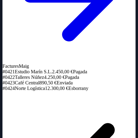
Factures
Maig
#0421
Estudio Marín S.L.
2.450,00 €
Pagada
#0422
Talleres Núñez
4.250,00 €
Pagada
#0423
Café Central
890,50 €
Enviada
#0424
Norte Logística
12.300,00 €
Esborrany