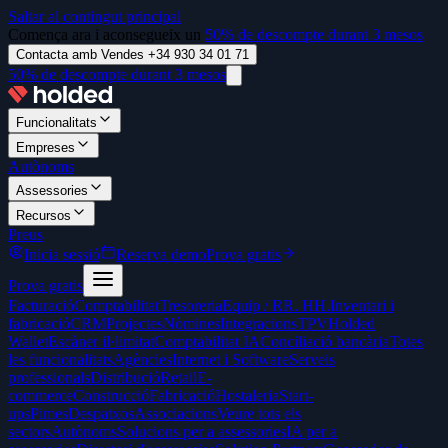
Saltar al contingut principal
Comença ara i aconsegueix un
50% de descompte durant 3 mesos
Contacta amb Vendes +34 930 34 01 71
50% de descompte durant 3 mesos
Funcionalitats
Empreses
Autònoms
Assessories
Recursos
Preus
Inicia sessió
Reserva demo
Prova gratis
Prova gratis
Facturació
Comptabilitat
Tresoreria
Equip / RR. HH.
Inventari i
fabricació
CRM
Projectes
Nòmines
Integracions
TPV
Holded
Wallet
Escàner il·limitat
Comptabilitat IA
Conciliació bancària
Totes
les funcionalitats
Agències
Internet i Software
Serveis
professionals
Distribució
Retail
E-
commerce
Construcció
Fabricació
Hostaleria
Start-
ups
Pimes
Despatxos
Associacions
Veure tots els
sectors
Autònoms
Solucions per a assessories
IA per a