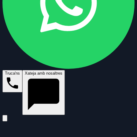
Truca'ns
Xateja amb nosaltres