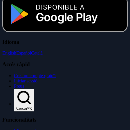
DISPONIBLE A
Google Play
Idioma
English
Español
Català
Accés ràpid
Crea un compte gratuït
Iniciar sessió
Preus
Cercar
⌘K
Funcionalitats