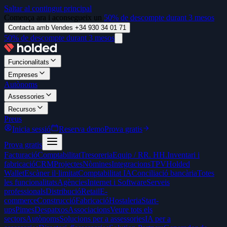
Saltar al contingut principal
Comença ara i aconsegueix un
50% de descompte durant 3 mesos
Contacta amb Vendes +34 930 34 01 71
50% de descompte durant 3 mesos
Funcionalitats
Empreses
Autònoms
Assessories
Recursos
Preus
Inicia sessió
Reserva demo
Prova gratis
Prova gratis
Facturació
Comptabilitat
Tresoreria
Equip / RR. HH.
Inventari i
fabricació
CRM
Projectes
Nòmines
Integracions
TPV
Holded
Wallet
Escàner il·limitat
Comptabilitat IA
Conciliació bancària
Totes
les funcionalitats
Agències
Internet i Software
Serveis
professionals
Distribució
Retail
E-
commerce
Construcció
Fabricació
Hostaleria
Start-
ups
Pimes
Despatxos
Associacions
Veure tots els
sectors
Autònoms
Solucions per a assessories
IA per a