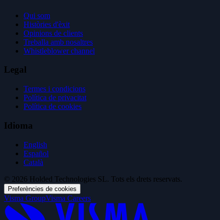
Qui som
Històries d'èxit
Opinions de clients
Treballa amb nosaltres
Whistleblower channel
Legal
Termes i condicions
Política de privacitat
Política de cookies
Idioma
English
Español
Català
© 2026 Holded Technologies SL. Tots els drets reservats.
Preferències de cookies
Visma Group
Visma Careers