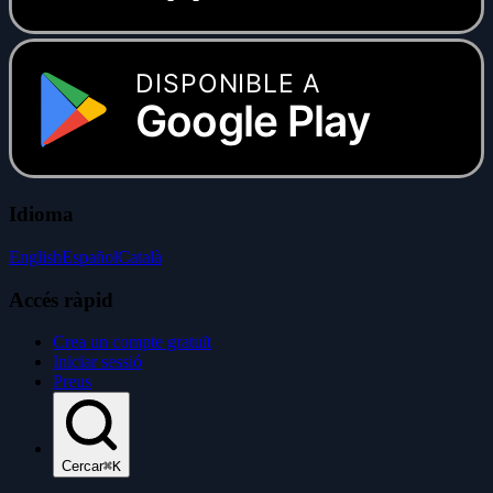
DISPONIBLE A
Google Play
Idioma
English
Español
Català
Accés ràpid
Crea un compte gratuït
Iniciar sessió
Preus
Cercar
⌘K