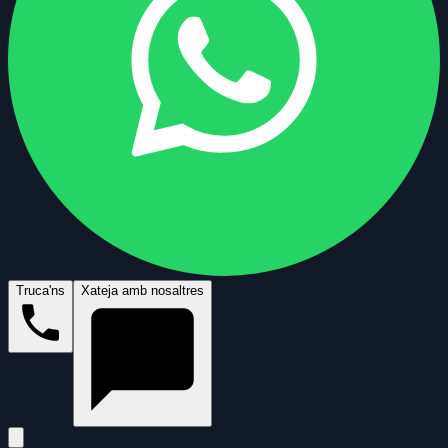
Truca'ns
Xateja amb nosaltres