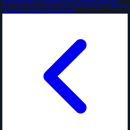
assessories
Directori d'assessories
Solution Partners
Generador de
factures
Eines
Desenvolupadors
Academy
Guies
Webinars
Verifactu
Caso
d'èxit
Holded magazine
Observatori
Preus