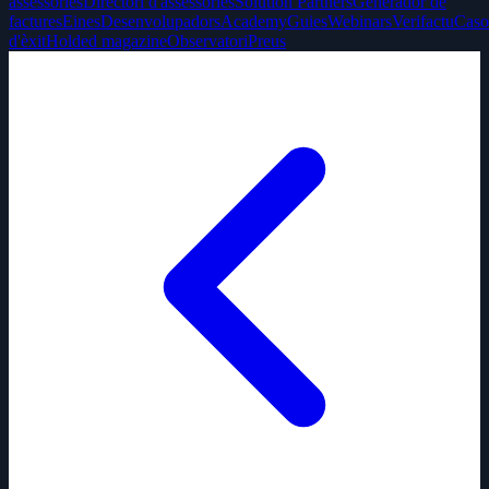
assessories
Directori d'assessories
Solution Partners
Generador de
factures
Eines
Desenvolupadors
Academy
Guies
Webinars
Verifactu
Caso
d'èxit
Holded magazine
Observatori
Preus