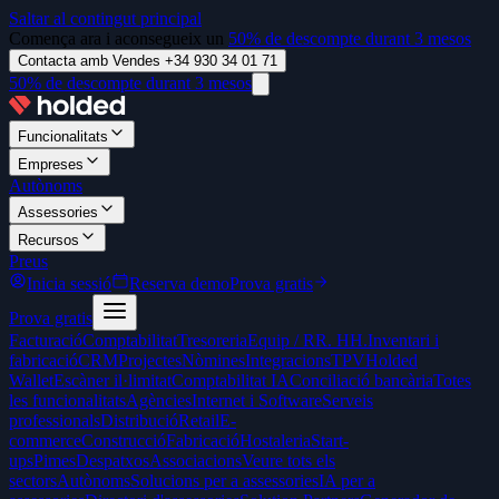
Saltar al contingut principal
Comença ara i aconsegueix un
50% de descompte durant 3 mesos
Contacta amb Vendes +34 930 34 01 71
50% de descompte durant 3 mesos
Funcionalitats
Empreses
Autònoms
Assessories
Recursos
Preus
Inicia sessió
Reserva demo
Prova gratis
Prova gratis
Facturació
Comptabilitat
Tresoreria
Equip / RR. HH.
Inventari i
fabricació
CRM
Projectes
Nòmines
Integracions
TPV
Holded
Wallet
Escàner il·limitat
Comptabilitat IA
Conciliació bancària
Totes
les funcionalitats
Agències
Internet i Software
Serveis
professionals
Distribució
Retail
E-
commerce
Construcció
Fabricació
Hostaleria
Start-
ups
Pimes
Despatxos
Associacions
Veure tots els
sectors
Autònoms
Solucions per a assessories
IA per a