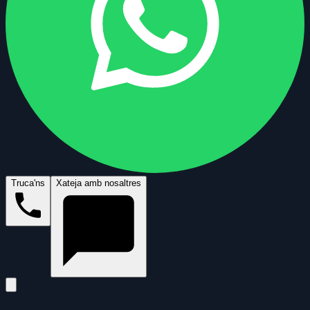
Truca'ns
Xateja amb nosaltres