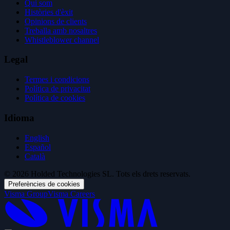
Qui som
Històries d'èxit
Opinions de clients
Treballa amb nosaltres
Whistleblower channel
Legal
Termes i condicions
Política de privacitat
Política de cookies
Idioma
English
Español
Català
© 2026 Holded Technologies SL. Tots els drets reservats.
Preferències de cookies
Visma Group
Visma Careers