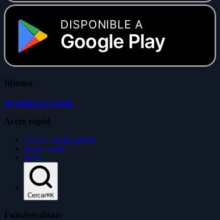
DISPONIBLE A
Google Play
Idioma
English
Español
Català
Accés ràpid
Crea un compte gratuït
Iniciar sessió
Preus
Cercar
⌘K
Funcionalitats