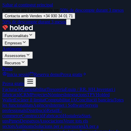
Saltar al contingut principal
Comença ara i aconsegueix un
50% de descompte durant 3 mesos
Contacta amb Vendes +34 930 34 01 71
50% de descompte durant 3 mesos
Funcionalitats
Empreses
Autònoms
Assessories
Recursos
Preus
Inicia sessió
Reserva demo
Prova gratis
Prova gratis
Facturació
Comptabilitat
Tresoreria
Equip / RR. HH.
Inventari i
fabricació
CRM
Projectes
Nòmines
Integracions
TPV
Holded
Wallet
Escàner il·limitat
Comptabilitat IA
Conciliació bancària
Totes
les funcionalitats
Agències
Internet i Software
Serveis
professionals
Distribució
Retail
E-
commerce
Construcció
Fabricació
Hostaleria
Start-
ups
Pimes
Despatxos
Associacions
Veure tots els
sectors
Autònoms
Solucions per a assessories
IA per a