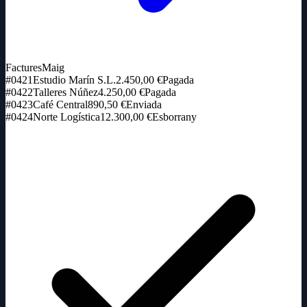
Factures
Maig
#0421
Estudio Marín S.L.
2.450,00 €
Pagada
#0422
Talleres Núñez
4.250,00 €
Pagada
#0423
Café Central
890,50 €
Enviada
#0424
Norte Logística
12.300,00 €
Esborrany