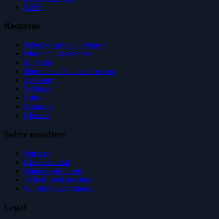
CRM
Recursos
Solucions per a developers
Directori d'assessories
Migració
Directori de Solution Partners
Academy
Webinars
Guies
Magazine
Glossari
Sobre nosaltres
Qui som
Històries d'èxit
Opinions de clients
Treballa amb nosaltres
Whistleblower channel
Legal