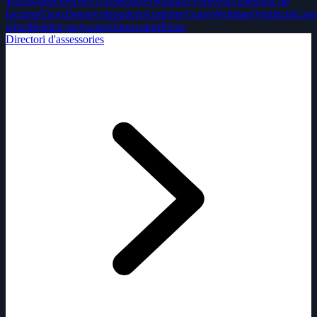
assessories
Directori d'assessories
Solution Partners
Generador de
factures
Eines
Desenvolupadors
Academy
Guies
Webinars
Verifactu
Caso
d'èxit
Holded magazine
Observatori
Preus
Directori d'assessories