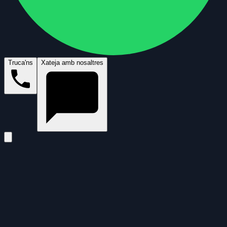
Truca'ns
Xateja amb nosaltres