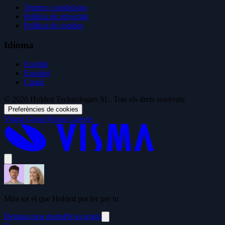
Termes i condicions
Política de privacitat
Política de cookies
Idioma
English
Español
Català
© 2026 Holded Technologies SL. Tots els drets reservats.
Preferències de cookies
Visma Group
Visma Careers
Mira tot el que Holded pot fer per tu
Demana una demo
Prova gratis