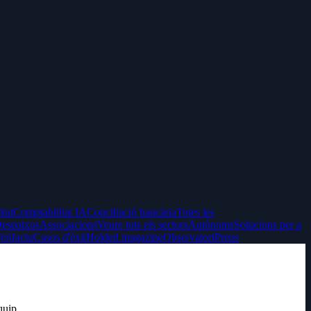
itat
Comptabilitat IA
Conciliació bancària
Totes les
espatxos
Associacions
Veure tots els sectors
Autònoms
Solucions per a
erifactu
Casos d'èxit
Holded magazine
Observatori
Preus
quip.