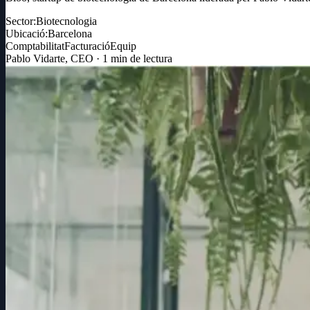
Sector:
Biotecnologia
Ubicació:
Barcelona
Comptabilitat
Facturació
Equip
Pablo Vidarte
,
CEO
·
1
min de lectura