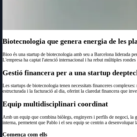
Biotecnologia que genera energia de les pl
Bioo és una startup de biotecnologia amb seu a Barcelona liderada per 
L'empresa ha captat l'atenció internacional i ha rebut múltiples rondes
Gestió financera per a una startup deeptec
Les startups de biotecnologia tenen necessitats financeres complexes: 
estructurada i la facturació al dia, oferint la claredat financera que i
Equip multidisciplinari coordinat
Amb un equip que combina biòlegs, enginyers i perfils de negoci, la ge
interna, permetent que Pablo i el seu equip se centrin a desenvolupar la
Comença com ells