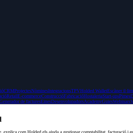
ció
CRM
Projectes
Nòmines
Integracions
TPV
Holded Wallet
Escàner il·lim
ució
Retail
E-commerce
Construcció
Fabricació
Hostaleria
Start-ups
Pimes
D
Generador de factures
Eines
Desenvolupadors
Academy
Guies
Webinars
V
d
, explica com Holded els ajuda a gestionar comptabilitat, facturació i e