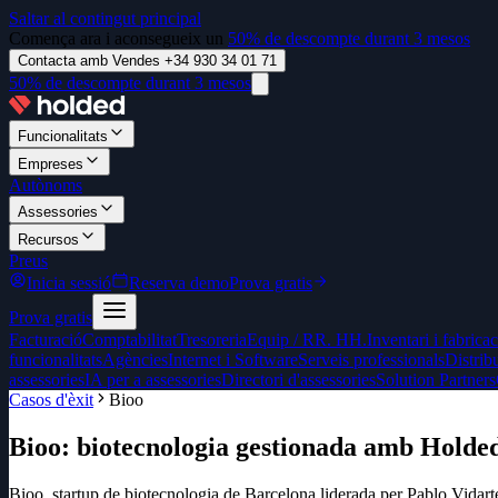
Saltar al contingut principal
Comença ara i aconsegueix un
50% de descompte durant 3 mesos
Contacta amb Vendes +34 930 34 01 71
50% de descompte durant 3 mesos
Funcionalitats
Empreses
Autònoms
Assessories
Recursos
Preus
Inicia sessió
Reserva demo
Prova gratis
Prova gratis
Facturació
Comptabilitat
Tresoreria
Equip / RR. HH.
Inventari i fabrica
funcionalitats
Agències
Internet i Software
Serveis professionals
Distrib
assessories
IA per a assessories
Directori d'assessories
Solution Partners
Casos d'èxit
Bioo
Bioo: biotecnologia gestionada amb Holde
Bioo, startup de biotecnologia de Barcelona liderada per Pablo Vidarte