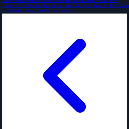
assessories
Directori d'assessories
Solution Partners
Generador de
factures
Eines
Desenvolupadors
Academy
Guies
Webinars
Verifactu
Caso
d'èxit
Holded magazine
Observatori
Preus