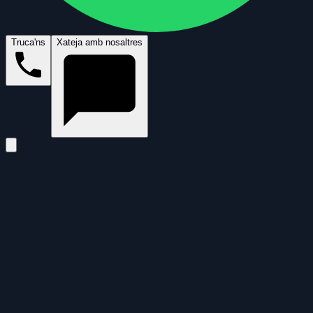
Truca'ns
Xateja amb nosaltres