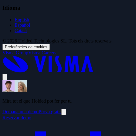
Idioma
English
Español
Català
© 2026 Holded Technologies SL. Tots els drets reservats.
Preferències de cookies
Visma Group
Visma Careers
Mira tot el que Holded pot fer per tu
Demana una demo
Prova gratis
Reservar demo