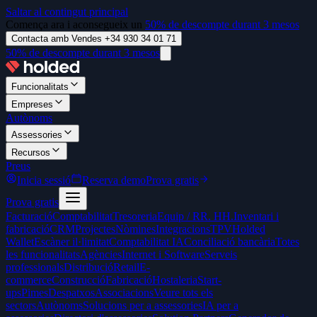
Saltar al contingut principal
Comença ara i aconsegueix un
50% de descompte durant 3 mesos
Contacta amb Vendes +34 930 34 01 71
50% de descompte durant 3 mesos
Funcionalitats
Empreses
Autònoms
Assessories
Recursos
Preus
Inicia sessió
Reserva demo
Prova gratis
Prova gratis
Facturació
Comptabilitat
Tresoreria
Equip / RR. HH.
Inventari i
fabricació
CRM
Projectes
Nòmines
Integracions
TPV
Holded
Wallet
Escàner il·limitat
Comptabilitat IA
Conciliació bancària
Totes
les funcionalitats
Agències
Internet i Software
Serveis
professionals
Distribució
Retail
E-
commerce
Construcció
Fabricació
Hostaleria
Start-
ups
Pimes
Despatxos
Associacions
Veure tots els
sectors
Autònoms
Solucions per a assessories
IA per a