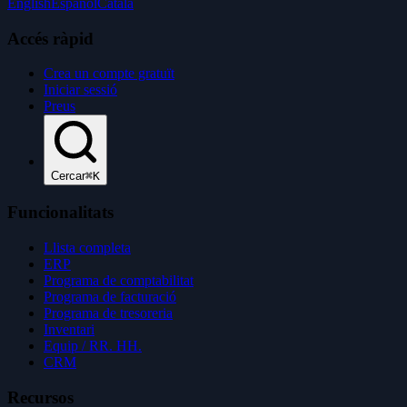
English
Español
Català
Accés ràpid
Crea un compte gratuït
Iniciar sessió
Preus
Cercar
⌘K
Funcionalitats
Llista completa
ERP
Programa de comptabilitat
Programa de facturació
Programa de tresoreria
Inventari
Equip / RR. HH.
CRM
Recursos