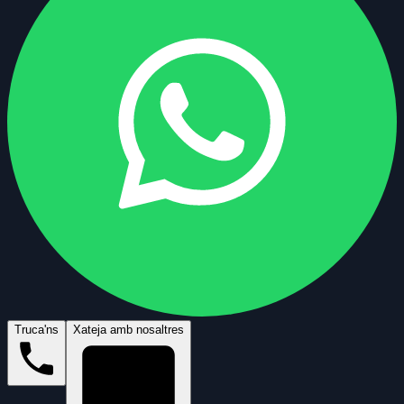
Truca'ns
Xateja amb nosaltres