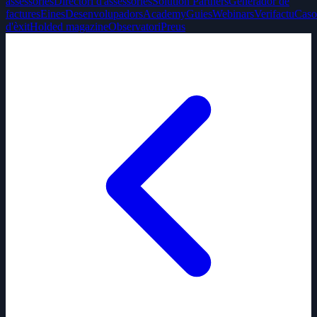
assessories
Directori d'assessories
Solution Partners
Generador de
factures
Eines
Desenvolupadors
Academy
Guies
Webinars
Verifactu
Caso
d'èxit
Holded magazine
Observatori
Preus