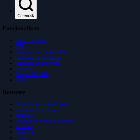
Cercar
⌘K
Funcionalitats
Llista completa
ERP
Programa de comptabilitat
Programa de facturació
Programa de tresoreria
Inventari
Equip / RR. HH.
CRM
Recursos
Solucions per a developers
Directori d'assessories
Migració
Directori de Solution Partners
Academy
Webinars
Guies