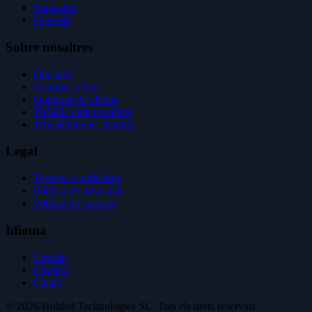
Magazine
Glossari
Sobre nosaltres
Qui som
Històries d'èxit
Opinions de clients
Treballa amb nosaltres
Whistleblower channel
Legal
Termes i condicions
Política de privacitat
Política de cookies
Idioma
English
Español
Català
© 2026 Holded Technologies SL. Tots els drets reservats.