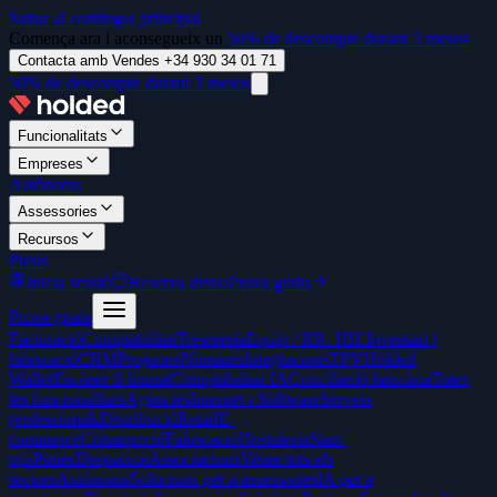
Saltar al contingut principal
Comença ara i aconsegueix un
50% de descompte durant 3 mesos
Contacta amb Vendes +34 930 34 01 71
50% de descompte durant 3 mesos
Funcionalitats
Empreses
Autònoms
Assessories
Recursos
Preus
Inicia sessió
Reserva demo
Prova gratis
Prova gratis
Facturació
Comptabilitat
Tresoreria
Equip / RR. HH.
Inventari i
fabricació
CRM
Projectes
Nòmines
Integracions
TPV
Holded
Wallet
Escàner il·limitat
Comptabilitat IA
Conciliació bancària
Totes
les funcionalitats
Agències
Internet i Software
Serveis
professionals
Distribució
Retail
E-
commerce
Construcció
Fabricació
Hostaleria
Start-
ups
Pimes
Despatxos
Associacions
Veure tots els
sectors
Autònoms
Solucions per a assessories
IA per a