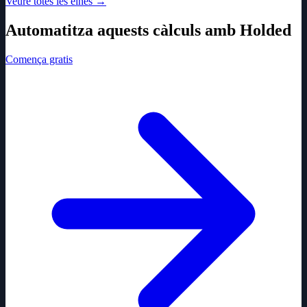
Veure totes les eines
→
Automatitza aquests càlculs amb Holded
Comença gratis