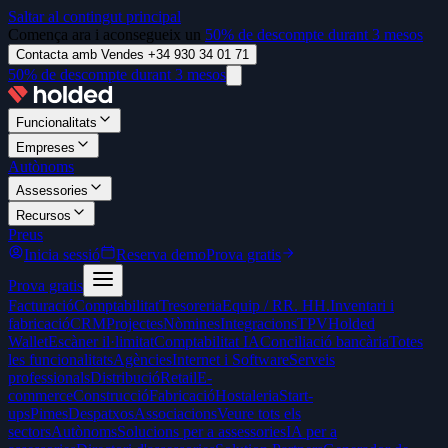
Saltar al contingut principal
Comença ara i aconsegueix un
50% de descompte durant 3 mesos
Contacta amb Vendes +34 930 34 01 71
50% de descompte durant 3 mesos
Funcionalitats
Empreses
Autònoms
Assessories
Recursos
Preus
Inicia sessió
Reserva demo
Prova gratis
Prova gratis
Facturació
Comptabilitat
Tresoreria
Equip / RR. HH.
Inventari i
fabricació
CRM
Projectes
Nòmines
Integracions
TPV
Holded
Wallet
Escàner il·limitat
Comptabilitat IA
Conciliació bancària
Totes
les funcionalitats
Agències
Internet i Software
Serveis
professionals
Distribució
Retail
E-
commerce
Construcció
Fabricació
Hostaleria
Start-
ups
Pimes
Despatxos
Associacions
Veure tots els
sectors
Autònoms
Solucions per a assessories
IA per a