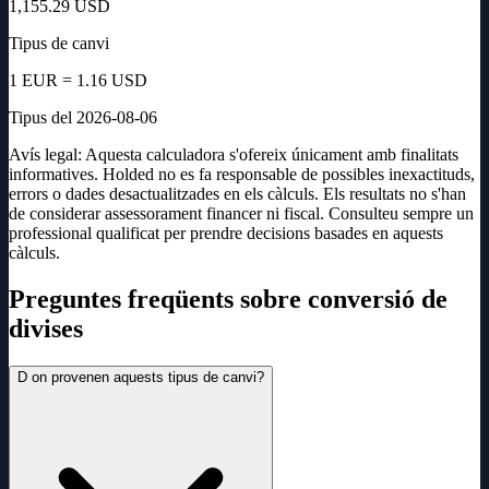
1,155.29
USD
Tipus de canvi
1
EUR
=
1.16
USD
Tipus del 2026-08-06
Avís legal: Aquesta calculadora s'ofereix únicament amb finalitats
informatives. Holded no es fa responsable de possibles inexactituds,
errors o dades desactualitzades en els càlculs. Els resultats no s'han
de considerar assessorament financer ni fiscal. Consulteu sempre un
professional qualificat per prendre decisions basades en aquests
càlculs.
Preguntes freqüents sobre conversió de
divises
D on provenen aquests tipus de canvi?