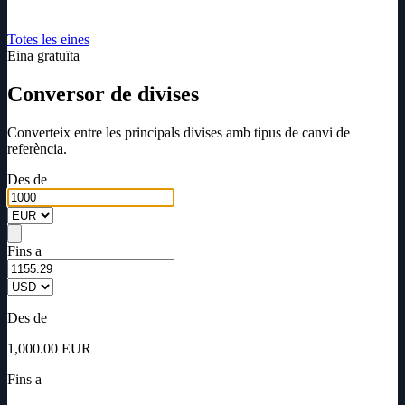
Totes les eines
Eina gratuïta
Conversor de divises
Converteix entre les principals divises amb tipus de canvi de
referència.
Des de
Fins a
Des de
1,000.00
EUR
Fins a