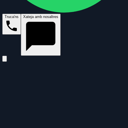
Truca'ns
Xateja amb nosaltres