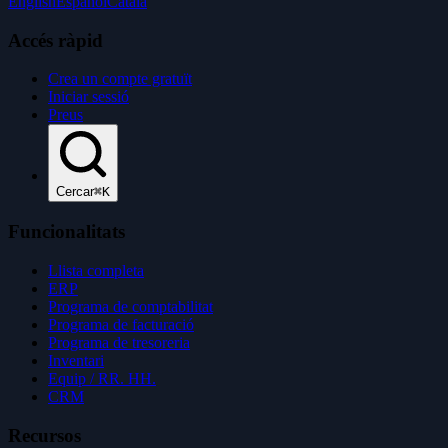
English
Español
Català
Accés ràpid
Crea un compte gratuït
Iniciar sessió
Preus
Cercar
⌘K
Funcionalitats
Llista completa
ERP
Programa de comptabilitat
Programa de facturació
Programa de tresoreria
Inventari
Equip / RR. HH.
CRM
Recursos