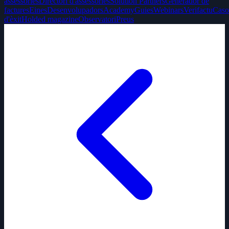
assessories
Directori d'assessories
Solution Partners
Generador de
factures
Eines
Desenvolupadors
Academy
Guies
Webinars
Verifactu
Caso
d'èxit
Holded magazine
Observatori
Preus