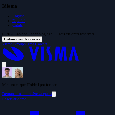
Idioma
English
Español
Català
© 2026 Holded Technologies SL. Tots els drets reservats.
Preferències de cookies
Visma Group
Visma Careers
Mira tot el que Holded pot fer per tu
Demana una demo
Prova gratis
Reservar demo