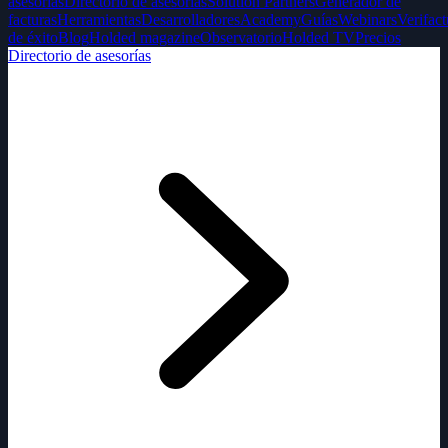
asesorías
Directorio de asesorías
Solution Partners
Generador de
facturas
Herramientas
Desarrolladores
Academy
Guías
Webinars
Verifact
de éxito
Blog
Holded magazine
Observatorio
Holded TV
Precios
Directorio de asesorías