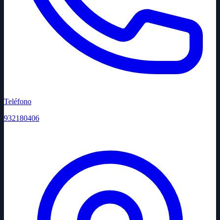
Teléfono
932180406