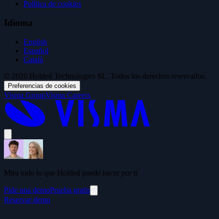
Política de cookies
Idioma
English
Español
Català
© 2026 Holded Technologies SL. Todos los derechos reservados.
Preferencias de cookies
Visma Group
Visma Careers
Mira todo lo que Holded puede hacer por ti
Pide una demo
Prueba gratis
Reservar demo