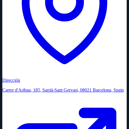
Dirección
Carrer d'Aribau, 185, Sarrià-Sant Gervasi, 08021 Barcelona, Spain