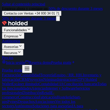
Saltar al contenido principal
Empieza ahora y consigue un
50% de descuento durante 3 meses
Contacta con Ventas +34 930 34 01 71
50% de descuento durante 3 meses
Funcionalidades
Empresas
Autónomos
Asesorías
Recursos
Precios
Inicia sesión
Reserva demo
Prueba gratis
Prueba gratis
Facturación
Contabilidad
Tesorería
Equipo / RR. HH.
Inventario y
fabricación
CRM
Proyectos
Nóminas
Integraciones
TPV
Holded
Wallet
Escáner ilimitado
Contabilidad IA
Conciliación bancaria
Todas
las funcionalidades
Agencias
Internet y Software
Servicios
profesionales
Distribución
Retail
E-
commerce
Construcción
Fabricación
Hostelería
Start-
ups
Pymes
Despachos
Asociaciones
Ver todos los
sectores
Autónomos
Soluciones para asesorías
IA para