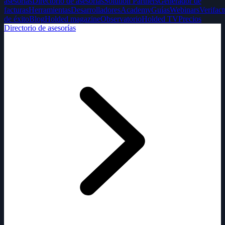
asesorías
Directorio de asesorías
Solution Partners
Generador de
facturas
Herramientas
Desarrolladores
Academy
Guías
Webinars
Verifact
de éxito
Blog
Holded magazine
Observatorio
Holded TV
Precios
Directorio de asesorías