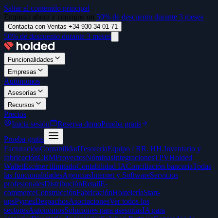
Saltar al contenido principal
Empieza ahora y consigue un
50% de descuento durante 3 meses
Contacta con Ventas +34 930 34 01 71
50% de descuento durante 3 meses
Funcionalidades
Empresas
Autónomos
Asesorías
Recursos
Precios
Inicia sesión
Reserva demo
Prueba gratis
Prueba gratis
Facturación
Contabilidad
Tesorería
Equipo / RR. HH.
Inventario y
fabricación
CRM
Proyectos
Nóminas
Integraciones
TPV
Holded
Wallet
Escáner ilimitado
Contabilidad IA
Conciliación bancaria
Todas
las funcionalidades
Agencias
Internet y Software
Servicios
profesionales
Distribución
Retail
E-
commerce
Construcción
Fabricación
Hostelería
Start-
ups
Pymes
Despachos
Asociaciones
Ver todos los
sectores
Autónomos
Soluciones para asesorías
IA para