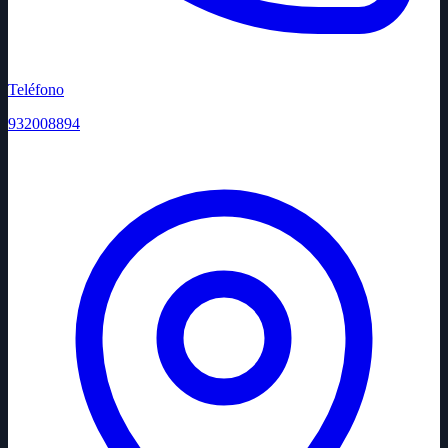
Teléfono
932008894