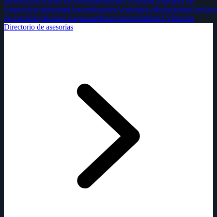
asesorías
Directorio de asesorías
Solution Partners
Generador de
facturas
Herramientas
Desarrolladores
Academy
Guías
Webinars
Verifact
de éxito
Blog
Holded magazine
Observatorio
Holded TV
Precios
Directorio de asesorías