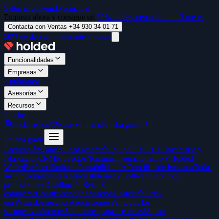
Saltar al contenido principal
Empieza ahora y consigue un
50% de descuento durante 3 meses
Contacta con Ventas +34 930 34 01 71
50% de descuento durante 3 meses
Funcionalidades
Empresas
Autónomos
Asesorías
Recursos
Precios
Inicia sesión
Reserva demo
Prueba gratis
Prueba gratis
Facturación
Contabilidad
Tesorería
Equipo / RR. HH.
Inventario y
fabricación
CRM
Proyectos
Nóminas
Integraciones
TPV
Holded
Wallet
Escáner ilimitado
Contabilidad IA
Conciliación bancaria
Todas
las funcionalidades
Agencias
Internet y Software
Servicios
profesionales
Distribución
Retail
E-
commerce
Construcción
Fabricación
Hostelería
Start-
ups
Pymes
Despachos
Asociaciones
Ver todos los
sectores
Autónomos
Soluciones para asesorías
IA para