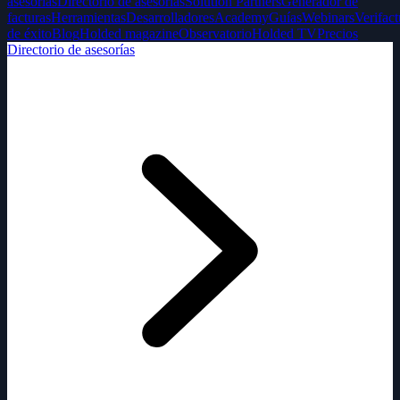
asesorías
Directorio de asesorías
Solution Partners
Generador de
facturas
Herramientas
Desarrolladores
Academy
Guías
Webinars
Verifact
de éxito
Blog
Holded magazine
Observatorio
Holded TV
Precios
Directorio de asesorías