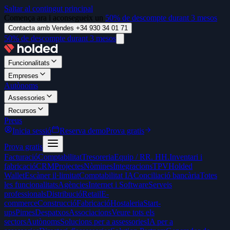
Saltar al contingut principal
Comença ara i aconsegueix un
50% de descompte durant 3 mesos
Contacta amb Vendes +34 930 34 01 71
50% de descompte durant 3 mesos
Funcionalitats
Empreses
Autònoms
Assessories
Recursos
Preus
Inicia sessió
Reserva demo
Prova gratis
Prova gratis
Facturació
Comptabilitat
Tresoreria
Equip / RR. HH.
Inventari i
fabricació
CRM
Projectes
Nòmines
Integracions
TPV
Holded
Wallet
Escàner il·limitat
Comptabilitat IA
Conciliació bancària
Totes
les funcionalitats
Agències
Internet i Software
Serveis
professionals
Distribució
Retail
E-
commerce
Construcció
Fabricació
Hostaleria
Start-
ups
Pimes
Despatxos
Associacions
Veure tots els
sectors
Autònoms
Solucions per a assessories
IA per a