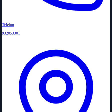
Telèfon
932053301