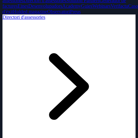
assessories
Directori d'assessories
Solution Partners
Generador de
factures
Eines
Desenvolupadors
Academy
Guies
Webinars
Verifactu
Caso
d'èxit
Holded magazine
Observatori
Preus
Directori d'assessories