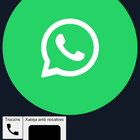
Truca'ns
Xateja amb nosaltres