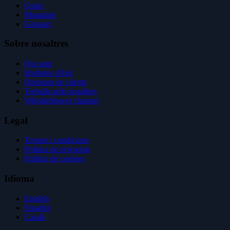
Guies
Magazine
Glossari
Sobre nosaltres
Qui som
Històries d'èxit
Opinions de clients
Treballa amb nosaltres
Whistleblower channel
Legal
Termes i condicions
Política de privacitat
Política de cookies
Idioma
English
Español
Català