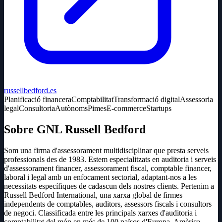
russellbedford.es
Planificació financera
Comptabilitat
Transformació digital
Assessoria
legal
Consultoria
Autònoms
Pimes
E-commerce
Startups
Sobre GNL Russell Bedford
Som una firma d'assessorament multidisciplinar que presta serveis
professionals des de 1983. Estem especialitzats en auditoria i serveis
d'assessorament financer, assessorament fiscal, comptable financer,
laboral i legal amb un enfocament sectorial, adaptant-nos a les
necessitats específiques de cadascun dels nostres clients. Pertenim a
Russell Bedford International, una xarxa global de firmes
independents de comptables, auditors, assessors fiscals i consultors
de negoci. Classificada entre les principals xarxes d'auditoria i
comptabilitat del món en més de 100 països d'Europa, Amèrica,