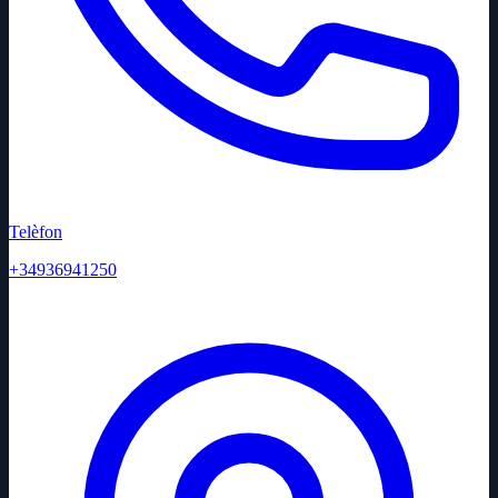
Telèfon
+34936941250