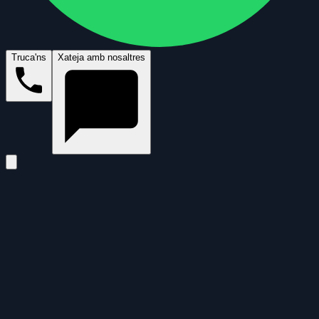
Truca'ns
Xateja amb nosaltres