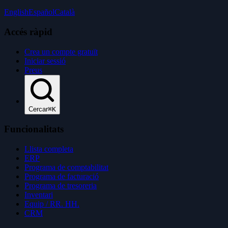
English
Español
Català
Accés ràpid
Crea un compte gratuït
Iniciar sessió
Preus
Cercar
⌘K
Funcionalitats
Llista completa
ERP
Programa de comptabilitat
Programa de facturació
Programa de tresoreria
Inventari
Equip / RR. HH.
CRM