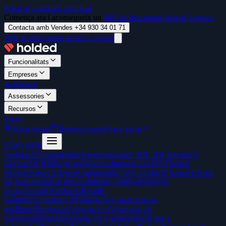
Saltar al contingut principal
Comença ara i aconsegueix un
50% de descompte durant 3 mesos
Contacta amb Vendes +34 930 34 01 71
50% de descompte durant 3 mesos
Funcionalitats
Empreses
Autònoms
Assessories
Recursos
Preus
Inicia sessió
Reserva demo
Prova gratis
Prova gratis
Facturació
Comptabilitat
Tresoreria
Equip / RR. HH.
Inventari i
fabricació
CRM
Projectes
Nòmines
Integracions
TPV
Holded
Wallet
Escàner il·limitat
Comptabilitat IA
Conciliació bancària
Totes
les funcionalitats
Agències
Internet i Software
Serveis
professionals
Distribució
Retail
E-
commerce
Construcció
Fabricació
Hostaleria
Start-
ups
Pimes
Despatxos
Associacions
Veure tots els
sectors
Autònoms
Solucions per a assessories
IA per a