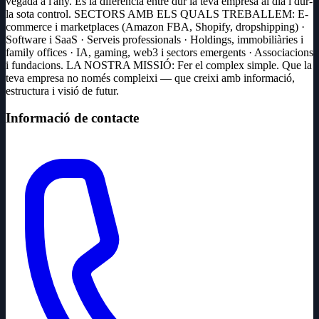
vegada a l'any. És la diferència entre dur la teva empresa al dia i dur-
la sota control. SECTORS AMB ELS QUALS TREBALLEM: E-
commerce i marketplaces (Amazon FBA, Shopify, dropshipping) ·
Software i SaaS · Serveis professionals · Holdings, immobiliàries i
family offices · IA, gaming, web3 i sectors emergents · Associacions
i fundacions. LA NOSTRA MISSIÓ: Fer el complex simple. Que la
teva empresa no només compleixi — que creixi amb informació,
estructura i visió de futur.
Informació de contacte