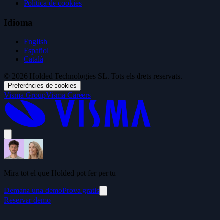
Política de cookies
Idioma
English
Español
Català
© 2026 Holded Technologies SL. Tots els drets reservats.
Preferències de cookies
Visma Group
Visma Careers
Mira tot el que Holded pot fer per tu
Demana una demo
Prova gratis
Reservar demo