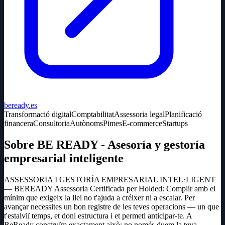
beready.es
Transformació digital
Comptabilitat
Assessoria legal
Planificació
financera
Consultoria
Autònoms
Pimes
E-commerce
Startups
Sobre BE READY - Asesoría y gestoría
empresarial inteligente
ASSESSORIA I GESTORÍA EMPRESARIAL INTEL·LIGENT
— BEREADY Assessoria Certificada per Holded: Complir amb el
mínim que exigeix la llei no t'ajuda a créixer ni a escalar. Per
avançar necessites un bon registre de les teves operacions — un que
t'estalviï temps, et doni estructura i et permeti anticipar-te. A
BeReady construïm exactament això: no només duem la teva