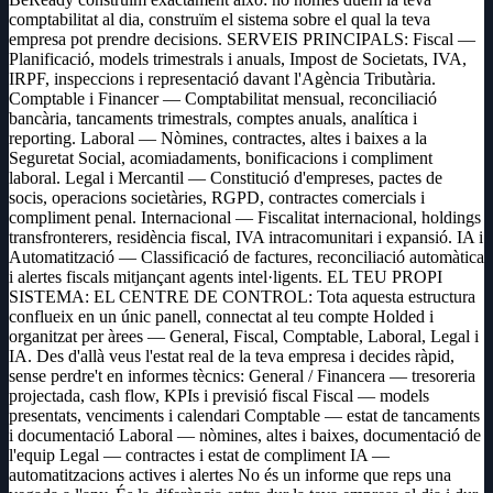
comptabilitat al dia, construïm el sistema sobre el qual la teva
empresa pot prendre decisions. SERVEIS PRINCIPALS: Fiscal —
Planificació, models trimestrals i anuals, Impost de Societats, IVA,
IRPF, inspeccions i representació davant l'Agència Tributària.
Comptable i Financer — Comptabilitat mensual, reconciliació
bancària, tancaments trimestrals, comptes anuals, analítica i
reporting. Laboral — Nòmines, contractes, altes i baixes a la
Seguretat Social, acomiadaments, bonificacions i compliment
laboral. Legal i Mercantil — Constitució d'empreses, pactes de
socis, operacions societàries, RGPD, contractes comercials i
compliment penal. Internacional — Fiscalitat internacional, holdings
transfronterers, residència fiscal, IVA intracomunitari i expansió. IA i
Automatització — Classificació de factures, reconciliació automàtica
i alertes fiscals mitjançant agents intel·ligents. EL TEU PROPI
SISTEMA: EL CENTRE DE CONTROL: Tota aquesta estructura
conflueix en un únic panell, connectat al teu compte Holded i
organitzat per àrees — General, Fiscal, Comptable, Laboral, Legal i
IA. Des d'allà veus l'estat real de la teva empresa i decides ràpid,
sense perdre't en informes tècnics: General / Financera — tresoreria
projectada, cash flow, KPIs i previsió fiscal Fiscal — models
presentats, venciments i calendari Comptable — estat de tancaments
i documentació Laboral — nòmines, altes i baixes, documentació de
l'equip Legal — contractes i estat de compliment IA —
automatitzacions actives i alertes No és un informe que reps una