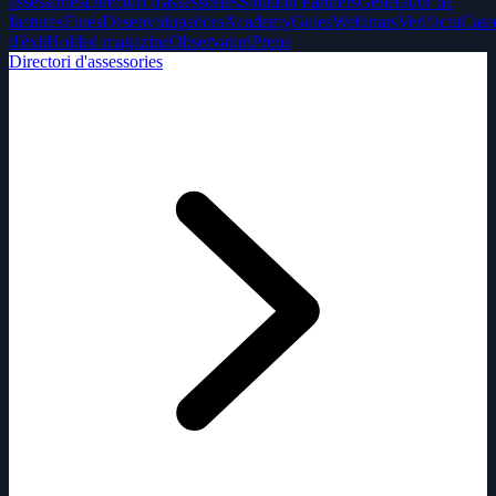
assessories
Directori d'assessories
Solution Partners
Generador de
factures
Eines
Desenvolupadors
Academy
Guies
Webinars
Verifactu
Caso
d'èxit
Holded magazine
Observatori
Preus
Directori d'assessories